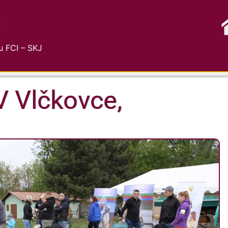
G
 FCI – SKJ
 Vlčkovce,