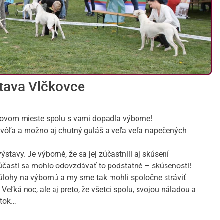
tava Vlčkovce
 novom mieste spolu s vami dopadla výborne!
 vôľa a možno aj chutný guláš a veľa veľa napečených
ýstavy. Je výborné, že sa jej zúčastnili aj skúsení
h účasti sa mohlo odovzdávať to podstatné – skúsenosti!
 úlohy na výbornú a my sme tak mohli spoločne stráviť
 Veľká noc, ale aj preto, že všetci spolu, svojou náladou a
atok…