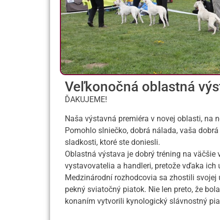
Veľkonočná oblastná výs
ĎAKUJEME!
Naša výstavná premiéra v novej oblasti, na
Pomohlo slniečko, dobrá nálada, vaša dobrá
sladkosti, ktoré ste doniesli.
Oblastná výstava je dobrý tréning na väčšie v
vystavovatelia a handleri, pretože vďaka ic
Medzinárodní rozhodcovia sa zhostili svojej
pekný sviatočný piatok. Nie len preto, že bola
konaním vytvorili kynologický slávnostný pi