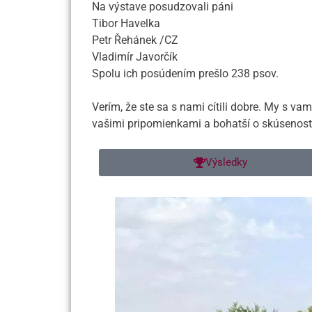
Na výstave posudzovali páni
Tibor Havelka
Petr Řehánek /CZ
Vladimír Javorčík
Spolu ich posúdením prešlo 238 psov.
Verím, že ste sa s nami cítili dobre. My s va
vašimi pripomienkami a bohatší o skúsenost
Výsledky