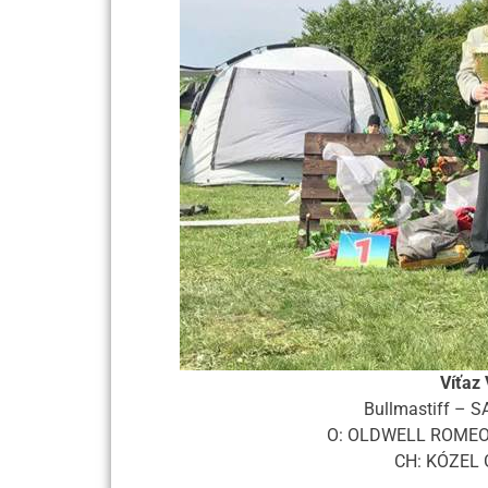
Víťaz
Bullmastiff –
O: OLDWELL ROMEO
CH: KÓZEL