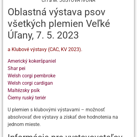
CH a M: JUSTOVÁ IVONA
Oblastná výstava psov
všetkých plemien Veľké
Úľany, 7. 5. 2023
a Klubové výstavy (CAC, KV 2023).
Americký kokeršpaniel
Shar pei
Welsh corgi pembroke
Welsh corgi cardigan
Maltézsky psík
Čierny ruský teriér
U plemien s klubovými výstavami – možnosť
absolvovať dve výstavy a získať dve hodnotenia na
jednom mieste.