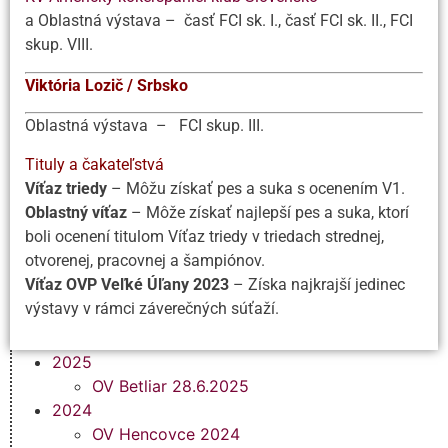
a Oblastná výstava – časť FCI sk. I., časť FCI sk. II., FCI
skup. VIII.
Viktória Lozič / Srbsko
Oblastná výstava – FCI skup. III.
Tituly a čakateľstvá
Víťaz triedy
– Môžu získať pes a suka s ocenením V1.
Oblastný víťaz
– Môže získať najlepší pes a suka, ktorí
boli ocenení titulom Víťaz triedy v triedach strednej,
otvorenej, pracovnej a šampiónov.
Víťaz OVP Veľké Úľany 2023
– Získa najkrajší jedinec
výstavy v rámci záverečných súťaží.
2025
OV Betliar 28.6.2025
2024
OV Hencovce 2024