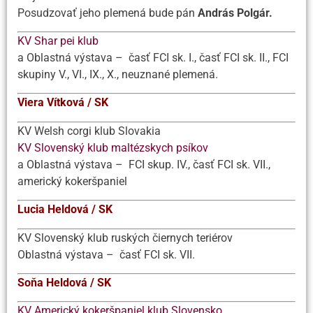
Posudzovať jeho plemená bude pán
András Polgár.
KV Shar pei klub
a Oblastná výstava – časť FCI sk. I., časť FCI sk. II., FCI
skupiny V., VI., IX., X., neuznané plemená.
Viera Vítková / SK
KV Welsh corgi klub Slovakia
KV Slovenský klub maltézskych psíkov
a Oblastná výstava – FCI skup. IV., časť FCI sk. VII.,
americký kokeršpaniel
Lucia Heldová / SK
KV Slovenský klub ruských čiernych teriérov
Oblastná výstava – časť FCI sk. VII.
Soňa Heldová / SK
KV Americký kokeršpaniel klub Slovensko