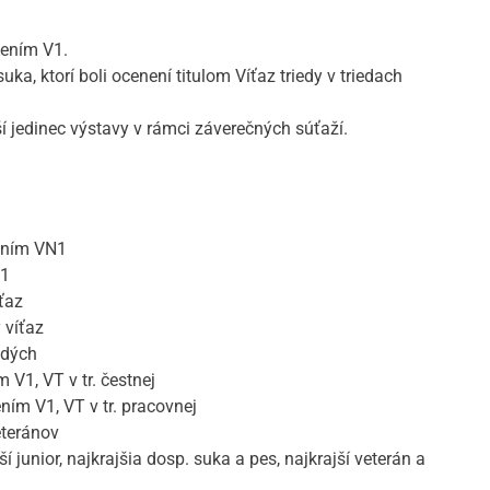
nením V1.
ka, ktorí boli ocenení titulom Víťaz triedy v triedach
í jedinec výstavy v rámci záverečných súťaží.
nením VN1
N1
ťaz
 víťaz
adých
m V1, VT v tr. čestnej
ením V1, VT v tr. pracovnej
eteránov
 junior, najkrajšia dosp. suka a pes, najkrajší veterán a