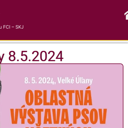
G
 FCI – SKJ
y 8.5.2024