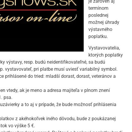
je zároveň aj
termínom
poslednej
možnej úhrady
výstavného
poplatku.
Vystavovatelia,
ktorých poplatky
y výstavy, resp. budú neidentifikovateľné, sa budú
. vystavovateľ, pri platbe musí uviesť variabilný symbol.
 prihlásené do tried: mladší dorast, dorast, veteránov a
len vtedy, ak je meno a adresa majiteľa v plnom znení
. psa.
uzávierky a to aj v prípade, že bude možnosť prihlásenia
poplatkov z akéhokoľvek iného dôvodu, bude z poukázanej
tok vo výške 5 €.