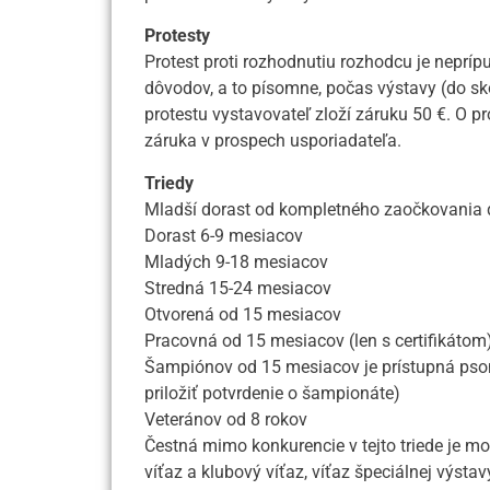
Protesty
Protest proti rozhodnutiu rozhodcu je nepríp
dôvodov, a to písomne, počas výstavy (do s
protestu vystavovateľ zloží záruku 50 €. O p
záruka v prospech usporiadateľa.
Triedy
Mladší dorast od kompletného zaočkovania 
Dorast 6-9 mesiacov
Mladých 9-18 mesiacov
Stredná 15-24 mesiacov
Otvorená od 15 mesiacov
Pracovná od 15 mesiacov (len s certifikátom
Šampiónov od 15 mesiacov je prístupná psom, 
priložiť potvrdenie o šampionáte)
Veteránov od 8 rokov
Čestná mimo konkurencie v tejto triede je mo
víťaz a klubový víťaz, víťaz špeciálnej výsta