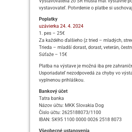
Vystavovatelia zo SR musia mať výstavné po
vystavovateľ. Potvrdenie o platbe si uschovaj
Poplatky
uzávierka 24. 4. 2024
1. pes – 25€
Za každého ďalšieho (z tried – mladých, str
Trieda – mladší dorast, dorast, veterán, čest
Súťaže – 15€
Platba na výstave je možná iba pre zahranič
Usporiadateľ nezodpovedá za chyby vo výs
vyplnenou prihláškou.
Bankový účet
Tatra banka
Názov účtu: MKK Slovakia Dog
Číslo účtu: 2625188073/1100
IBAN: SK95 1100 0000 0026 2518 8073
Všeobecné ustanovenia