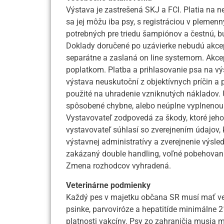
Výstava je zastrešená SKJ a FCI. Platia na n
sa jej môžu iba psy, s registráciou v pleme
potrebných pre triedu šampiónov a čestnú, bu
Doklady doručené po uzávierke nebudú akcep
separátne a zaslaná on line systemom. Akce
poplatkom. Platba a prihlasovanie psa na vý
výstava neuskutoční z objektívnych príčin a 
použité na uhradenie vzniknutých nákladov
spôsobené chybne, alebo neúplne vyplnenou 
Vystavovateľ zodpovedá za škody, ktoré jeho 
vystavovateľ súhlasí so zverejnením údajov, 
výstavnej administratívy a zverejnenie výsled
zakázaný double handling, voľné pobehovanie
Zmena rozhodcov vyhradená.
Veterinárne podmienky
Každý pes v majetku občana SR musí mať vet
psinke, parvoviróze a hepatitíde minimálne 2
platnosti vakcíny. Psy zo zahraničia musia