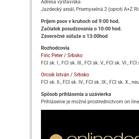
Adresa výstaviska
Jazdecký areál, Priemyselná 2 (oproti A+Z Ri
Príjem psov v kruhoch od 9:00 hod.
Začiatok posudzovania o 10:00 hod.
Záverečné súťaže o 13:00hod
Rozhodcovia
Firic Peter / Srbsko
FCI sk. I., FCI sk. III., FCI sk. V., FCI sk. VI., FCI 
Orcsik István / Srbsko
FCI sk. II., FCI sk. IV., FCI sk. IX., FCI sk. X., ne
Spôsob prihlásenia a uzávierka
Prihlásenie je možné prostredníctvom on lin