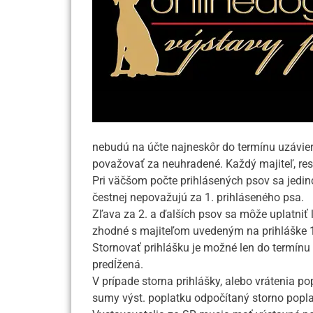
nebudú na účte najneskôr do termínu uzávierk
považovať za neuhradené. Každý majiteľ, resp
Pri väčšom počte prihlásených psov sa jedince
čestnej nepovažujú za 1. prihláseného psa.
Zľava za 2. a ďalších psov sa môže uplatniť 
zhodné s majiteľom uvedeným na prihláške 1
Stornovať prihlášku je možné len do termínu 
predĺžená.
V prípade storna prihlášky, alebo vrátenia 
sumy výst. poplatku odpočítaný storno popla