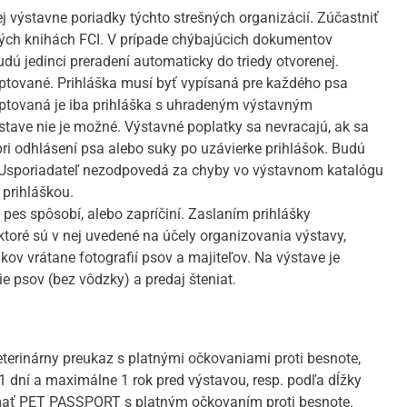
ej výstavne poriadky týchto strešných organizácií. Zúčastniť
nných knihách FCI. V prípade chýbajúcich dokumentov
dú jedinci preradení automaticky do triedy otvorenej.
tované. Prihláška musí byť vypísaná pre každého psa
ptovaná je iba prihláška s uhradeným výstavným
stave nie je možné. Výstavné poplatky sa nevracajú, ak sa
pri odhlásení psa alebo suky po uzávierke prihlášok. Budú
. Usporiadateľ nezodpovedá za chyby vo výstavnom katalógu
prihláškou.
pes spôsobí, alebo zapríčiní. Zaslaním prihlášky
ktoré sú v nej uvedené na účely organizovania výstavy,
kov vrátane fotografií psov a majiteľov. Na výstave je
 psov (bez vôdzky) a predaj šteniat.
erinárny preukaz s platnými očkovaniami proti besnote,
1 dní a maximálne 1 rok pred výstavou, resp. podľa dĺžky
 mať PET PASSPORT s platným očkovaním proti besnote.