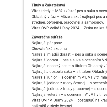
Tituly a čakateľstvá
Víťaz triedy – Môžu získať pes a suka s oce
Oblastný víťaz – Môže získať najlepší pes a su
strednej, otvorenej, pracovnej a šampiónov.
Víťaz OVP Veľké Úľany 2024 – Získa najkrajš
Záverečné súťaže
Najkrajší pár psov
Chovateľská skupina
Najkrajší mladší dorast – pes a suka s oce
Najkrajší dorast – pes a suka s ocenením V
Najkrajší dospelý pes – s titulom Oblastný ví
Najkrajšia dospelá suka – s titulom Oblastný
Najkrajší junior – s ocenením V1, VT v tr. ml
Najkrajší jedinec z triedy čestnej – s ocenení
Najkrajší jedinec z triedy pracovnej – s ocen
Najkrajší veterán – s ocenením V1, VT v tr. v
Víťaz OVP V. Úľany 2024 – postupujú najkrajší
najkrajší z triedy čestnej