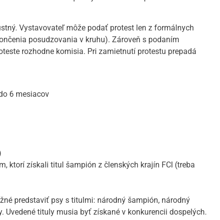
ustný. Vystavovateľ môže podať protest len z formálnych
končenia posudzovania v kruhu). Zároveň s podaním
roteste rozhodne komisia. Pri zamietnutí protestu prepadá
do 6 mesiacov
)
ktorí získali titul šampión z členských krajín FCI (treba
žné predstaviť psy s titulmi: národný šampión, národný
vy. Uvedené tituly musia byť získané v konkurencii dospelých.