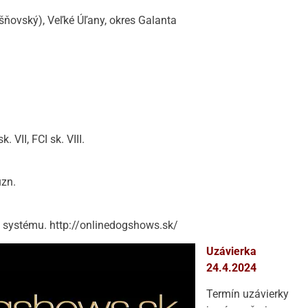
šňovský), Veľké Úľany, okres Galanta
sk. VII, FCI sk. VIII.
uzn.
e systému. http://onlinedogshows.sk/
Uzávierka
24.4.2024
Termín uzávierky