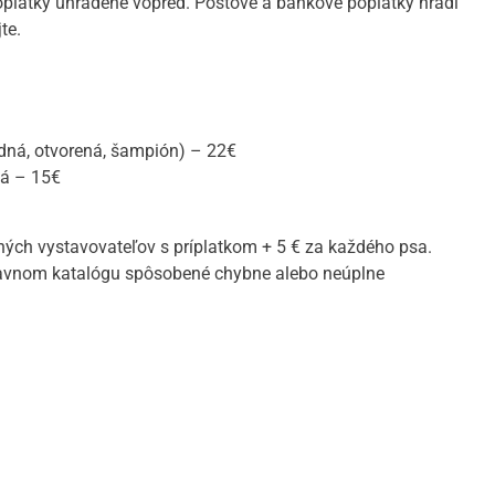
platky uhradené vopred. Poštové a bankové poplatky hradí
te.
edná, otvorená, šampión) – 22€
ná – 15€
ných vystavovateľov s príplatkom + 5 € za každého psa.
tavnom katalógu spôsobené chybne alebo neúplne