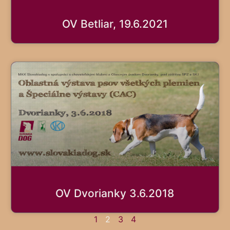
OV Betliar, 19.6.2021
OV Dvorianky 3.6.2018
1
2
3
4