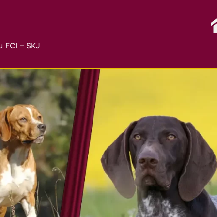
G
 FCI – SKJ